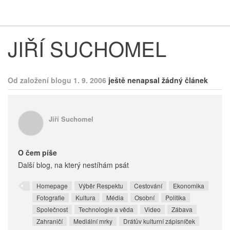
Respekt
Vy
JIŘÍ SUCHOMEL
Od založení blogu 1. 9. 2006
ještě nenapsal žádný článek
Jiří Suchomel
O čem píše
Další blog, na který nestíhám psát
Homepage
Výběr Respektu
Cestování
Ekonomika
Fotografie
Kultura
Média
Osobní
Politika
Společnost
Technologie a věda
Video
Zábava
Zahraničí
Mediální mrky
Drátův kulturní zápisníček