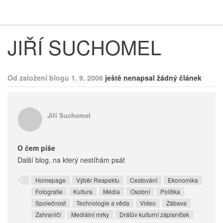
Respekt
Vy
JIŘÍ SUCHOMEL
Od založení blogu 1. 9. 2006
ještě nenapsal žádný článek
Jiří Suchomel
O čem píše
Další blog, na který nestíhám psát
Homepage
Výběr Respektu
Cestování
Ekonomika
Fotografie
Kultura
Média
Osobní
Politika
Společnost
Technologie a věda
Video
Zábava
Zahraničí
Mediální mrky
Drátův kulturní zápisníček